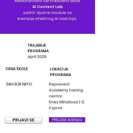
Međunarodno sertifikovana škola
AI Content Lab
sadrži ključne module za
kreiranje
efektnog AI sadržaja.
TRAJANJE
PROGRAMA
april 2026
CENA ŠKOLE
LOKACIJA
PROGRAMA
580 EUR NETO
Represent
Academy trening
centar,
Knez Mihailova 1-3,
II sprat
PRIJAVI SE
PREUZMI AGENDU