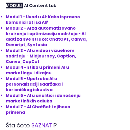
MODULI
AI Content Lab
Modul 1 - Uvod u AI: Kako ispravno
komunicirati sa AI?
Modul 2 - AI za automatizovano
kreiranje i optimizaciju sadržaja - AI
alati za sve struke: ChatGPT, Canva,
Descript, Syntesia
Modul 3 - AI u video i vizuelnom
sadržaju - Midjourney, Caption,
Canva, CapCut
Modul 4 - Etika u primeni AI u
marketingu i dizajnu
Modul 5 - Upotreba AI u
personalizaciji sadržaka i
korisničkog iskustva
Modul 6 - AI u analitici i donošenju
marketinških odluka
Modul 7 - AI ChatBot i njihova
primena
Šta ćete
SAZNATI
?