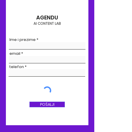
Prijavi se da preuzmeš:
AGENDU
AI CONTENT LAB
Ime i prezime
email
telefon
POŠALJI