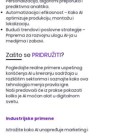
Personalizacija, algoritmi preporuka i
prediktivna analitika.
Automatizacija i efikasnost – Kako AI
optimizuje produkciju, montažu i
lokalizaciju.
Budući trendovi i poslovne strategije –
Priprema za razvojnu ulogu AI-ja u
medijima i zabavi.
Zašto se
PRIDRUŽITI
?
Pogledajte realne primere uspešnog
korišćenja AI u kreiranju sadržaja u
različitim sektorima i saznajte kako ova
tehnologija menja pravila igre.
Naši predavači će iz prakse pokazati
koliko je AI moćan alat u digitalnom
svetu.
Industrijske primene
Istražite kako AI unapređuje marketing i