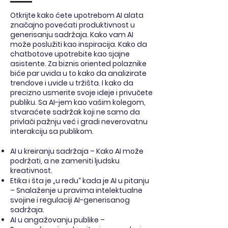
Otkrijte kako ćete upotrebom AI alata
značajno povećati produktivnost u
generisanju sadržaja. Kako vam AI
može poslužiti kao inspiracija. Kako da
chatbotove upotrebite kao sjajne
asistente. Za biznis oriented polaznike
biće par uvida u to kako da analizirate
trendove i uvide u tržišta. I kako da
precizno usmerite svoje ideje i privučete
publiku. Sa AI-jem kao vašim kolegom,
stvaraćete sadržak koji ne samo da
privlači pažnju već i gradi neverovatnu
interakciju sa publikom.
AI u kreiranju sadržaja – Kako AI može
podržati, a ne zameniti ljudsku
kreativnost.
Etika i šta je „u redu“ kada je AI u pitanju
– Snalaženje u pravima intelektualne
svojine i regulaciji AI-generisanog
sadržaja.
AI u angažovanju publike –