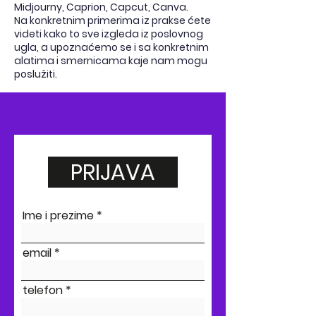
Midjourny, Caprion, Capcut, Canva.
Na konkretnim primerima iz prakse ćete
videti kako to sve izgleda iz poslovnog
ugla, a upoznaćemo se i sa konkretnim
alatima i smernicama kaje nam mogu
poslužiti.
PRIJAVA
Ime i prezime
email
telefon