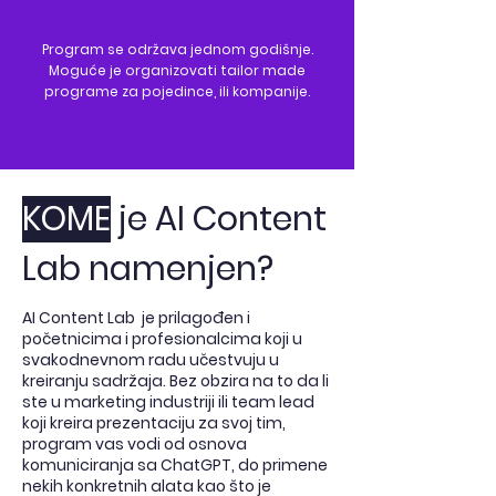
Program se održava jednom godišnje.
Moguće je organizovati tailor made
programe za pojedince, ili kompanije.
KOME
je AI Content
Lab namenjen?
AI Content Lab je prilagođen i
početnicima i profesionalcima koji u
svakodnevnom radu učestvuju u
kreiranju sadržaja. Bez obzira na to da li
ste u marketing industriji ili team lead
koji kreira prezentaciju za svoj tim,
program vas vodi od osnova
komuniciranja sa ChatGPT, do primene
nekih konkretnih alata kao što je