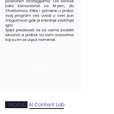
poslovnim strategijama. Od osnove
kako komunicirati sa AI-jem, do
Chatbotova, Etike i primene u praksi,
ovaj program vas uvodi u svet pun
mogućnosti gde je kreiranje sadržaja
igra.
Sjajni predavači će sa vama podeliti
iskustvo iz prakse sa svim
izazovima
koji su im se usput nametali.
Program AI Content Lab
Predavači
AGENDA
MODULI
AI Content Lab