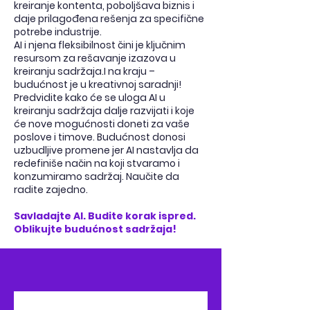
kreiranje kontenta, poboljšava biznis i
daje prilagođena rešenja za specifične
potrebe industrije.
AI i njena fleksibilnost čini je klju
čnim
resursom za rešavanje izazova u
kreiranju sadržaja.I na kraju –
budućnost je u kreativnoj saradnji!
Predvidite kako će se uloga AI u
kreiranju sadržaja dalje razvijati i koje
će nove mogućnosti doneti za vaše
poslove i timove. Budućnost donosi
uzbudljive promene jer AI nastavlja da
redefiniše način na koji stvaramo i
konzumiramo sadržaj. Naučite da
radite zajedno.
Savladajte AI. Budite korak ispred.
Oblikujte budućnost sadržaja!