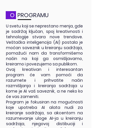
O
PROGRAMU
U svetu koji se neprestano menja, gde
je sadržaj ključan, spoj kreativnosti i
tehnologije stvara nove trendove.
Veštačka inteligencija (AI) postala je
moćan saveznik u kreiranju sadržaja,
pomažući nam da transformišemo
način na koji ga osmišljavamo,
kreiramo i povezujemo sa publikom.
Ovaj kreativan i interesantan
program će vam pomoći da
razumete i prihvatite način
razmišljanja i kreiranja sadržaja u
kome je AI vaš saveznik, a ne neko ko
će vas zameniti.
Program je fokusiran na mogućnosti
koje upotreba AI alata nudi za
kreiranje sadržaja, sa akcentom na
razumevanje uloge AI-ja u kreiranju
sadržaja, njegovoj distibuciji i